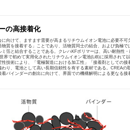
ーの高接着化
会に向けて、ますます需要が高まるリチウムイオン電池に必要不可
活物質を接着する」ことであり、活物質同士の結合、および負極で
ルミ箔と結合することである。クレハKFポリマーは、高い耐熱性
1年に世界で初めて実用化されたリチウムイオン電池(LiB)に採用さ
変性技術により、「電極製造における加工性」「接着剤としての接
備わり、電池として高い長期信頼性を有する素材である。CREAの
接着バインダーの創出に向けて、界面での機構解明による更なる接