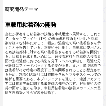
研究開発テーマ
車載用粘着剤の開発
当社が保有する粘着剤の技術を車載用途へ展開する。これま
で、タッキファイヤ（TF）の表面偏析技術を利用した粘着
剤が様々な材料に対して、幅広い温度域で高い接着強さを示
すことを報告している。本技術を応用し、自動車に使用され
る難接着部材に対する高い接着強さを有する粘着剤を開発す
る。目標を達成するためには、難接着材料と粘着剤の接着界
面の形成過程における構造を分子レベルで解析し、最適な分
子設計にフィードバックする必要がある。また、環境試験で
は接着部材が特定の温度下に長時間曝されることが想定され
るため、粘着剤の設計には時間を含めたマルチスケールでの
解析も重要である。本プロジェクトを通して、連携アカデミ
アには接着界面に関する最先端の知見の共有、解析技術の習
得の面から協力を仰ぎ、車載用粘着剤の接着メカニズムの基
礎学理構築と社会実装を目指す。