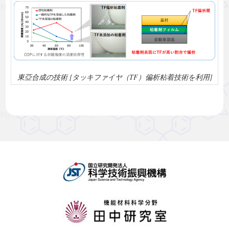
東亞合成の技術 [タッキファイヤ（TF）偏析粘着技術を利用]