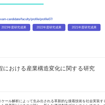
xam-candidate/faculty/profile/profile07/
2023年度研究成果
2022年度研究成果
2021年度研究成果
程における産業構造変化に関する研究
スケール解析によって生み出される革新的な接着技術を社会実装す