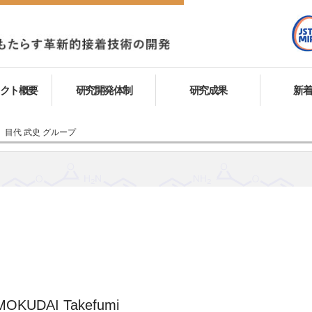
クト概要
研究開発体制
研究成果
新
目代 武史 グループ
MOKUDAI Takefumi