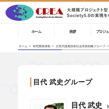
ホーム
挨拶
プロジェ
ホーム
>
研究開発体制
>
次世代接着技術社会実装戦略グループ
>
目代 武史グループ
目代 武史